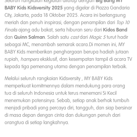
Seluruh rangkaian kegiatan ditutup dengan
Big Bang MY
BABY Kids Kidsversity 2025
yang digelar di Piazza Gandaria
City, Jakarta, pada 18 Oktober 2025. Acara ini berlangsung
meriah dan penuh inspirasi, dengan penampilan dari
Top 10
Finalis
ajang adu bakat, serta hiburan seru dari
Kidos Band
dan
Quinn Salman
. Salah satu
cast
dari
Magic 5
turut hadir
sebagai MC, menambah semarak acara.Di momen ini, MY
BABY Kids memberikan penghargaan berupa hadiah jutaan
rupiah,
hampers
eksklusif, dan kesempatan tampil di acara TV
kepada tiga pemenang utama dengan penampilan terbaik.
Melalui seluruh rangkaian Kidsversity , MY BABY Kids
memperkuat komitmennya dalam mendukung para orang
tua di seluruh Indonesia untuk terus menemani Si Kecil
menemukan potensinya. Sebab, setiap anak berhak tumbuh
menjadi pribadi yang percaya diri, tangguh, dan siap bersinar
di masa depan dengan cinta dan dukungan penuh dari
orangtua di setiap langkahnya.