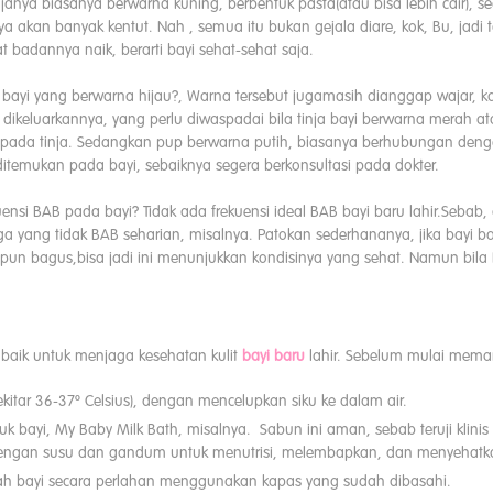
injanya biasanya berwarna kuning, berbentuk pasta(atau bisa lebih cair), sed
nya akan banyak kentut. Nah , semua itu bukan gejala diare, kok, Bu, jadi
badannya naik, berarti bayi sehat-sehat saja.
yi yang berwarna hijau?, Warna tersebut jugamasih dianggap wajar, ka
ikeluarkannya, yang perlu diwaspadai bila tinja bayi berwarna merah at
da tinja. Sedangkan pup berwarna putih, biasanya berhubungan dengan
 ditemukan pada bayi, sebaiknya segera berkonsultasi pada dokter.
si BAB pada bayi? Tidak ada frekuensi ideal BAB bayi baru lahir.Sebab, a
a yang tidak BAB seharian, misalnya. Patokan sederhananya, jika bayi bar
pun bagus,bisa jadi ini menunjukkan kondisinya yang sehat. Namun bila 
baik untuk menjaga kesehatan kulit
bayi baru
lahir. Sebelum mulai mema
ekitar 36-37º Celsius), dengan mencelupkan siku ke dalam air.
 bayi, My Baby Milk Bath, misalnya. Sabun ini aman, sebab teruji klinis 
dengan susu dan gandum untuk menutrisi, melembapkan, dan menyehatkan
jah bayi secara perlahan menggunakan kapas yang sudah dibasahi.