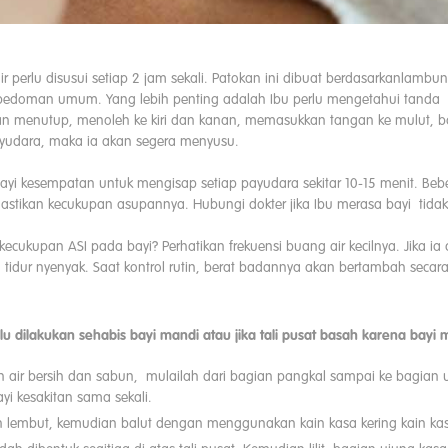
ahir perlu disusui setiap 2 jam sekali. Patokan ini dibuat berdasarkanla
edoman umum. Yang lebih penting adalah Ibu perlu mengetahui tanda b
 menutup, menoleh ke kiri dan kanan, memasukkan tangan ke mulut, ba
yudara, maka ia akan segera menyusu.
bayi kesempatan untuk mengisap setiap payudara sekitar 10-15 menit. Be
tikan kecukupan asupannya. Hubungi dokter jika Ibu merasa bayi tidak 
ukupan ASI pada bayi? Perhatikan frekuensi buang air kecilnya. Jika ia c
 tidur nyenyak. Saat kontrol rutin, berat badannya akan bertambah secar
rlu dilakukan sehabis bayi mandi atau jika tali pusat basah karena bay
 air bersih dan sabun, mulailah dari bagian pangkal sampai ke bagian uju
yi kesakitan sama sekali.
n lembut, kemudian balut dengan menggunakan kain kasa kering kain kasa