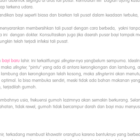
udah dibentuk segitiga di atas tali pusat. Kemudian lilit bagian ujung kas
tap terkena udara.
andikan bayi seperti biasa dan biarkan tali pusat dalam keadaan terbuka, 
enyarankan membersihkan tali pusat dengan cara berbeda, yakni tanpa
 ini dengan dokter. Konsultasikan juga jika daerah pusar bayi tampak 
gkin telah terjadi infeksi tali pusat.
a
bayi baru
lahir. Ini terkaitfungsi
sfingter
-nya yangbelum sempurna. Ideal
, maka
sfingter
, “pintu” yang ada di antara kerongkongan dan lambung,
 lambung dan kerongkongan telah kosong, maka
sfingter
ini akan menut
gsi optimal. la bisa membuka sendiri, meski tidak ada bahan makanan yan
, terjadilah gumoh.
ambahnya usia, frekuensi gumoh lazimnya akan semakin berkurang. Selam
sehatan, tidak rewel, gumoh tidak bercampur darah dan bayi mau menyu
ahir, terkadang membuat khawatir orangtua karena bentuknya yang berb