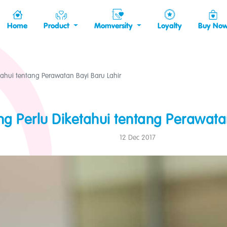
Home
Product
Momversity
Loyalty
Buy No
tahui tentang Perawatan Bayi Baru Lahir
ng Perlu Diketahui tentang Perawata
12 Dec 2017