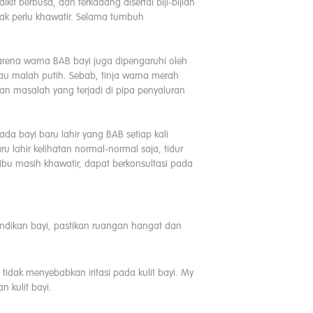
ikit berbusa, dan terkadang disertai biji-bijian
 tak perlu khawatir. Selama tumbuh
rena warna BAB bayi juga dipengaruhi oleh
au malah putih. Sebab, tinja warna merah
 masalah yang terjadi di pipa penyaluran
da bayi baru lahir yang BAB setiap kali
u lahir kelihatan normal-normal saja, tidur
Ibu masih khawatir, dapat berkonsultasi pada
ndikan bayi, pastikan ruangan hangat dan
tidak menyebabkan iritasi pada kulit bayi. My
 kulit bayi.