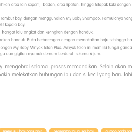
hkan area lain seperti, badan, area lipatan, hingga telapak kaki deng
ambut bayi dengan menggunakan My Baby Shampoo. Formulanya yang lemb
it kepala bayi.
r hangat lalu angkat dan keringkan dengan handuk.
nakan handuk. Buka berbarengan dengan memakaikan baju sehingga bayi
dengan My Baby Minyak Telon Plus. Minyak telon ini memiliki fungsi ga
ngga dan gigitan nyamuk demam berdarah selama 6 jam.
ayi mengobrol selama proses memandikan. Selain akan m
akin melekatkan hubungan Ibu dan si kecil yang baru lahi
menyusui bayi baru lahir
perawatan tali pusar bayi
gumoh pada bay