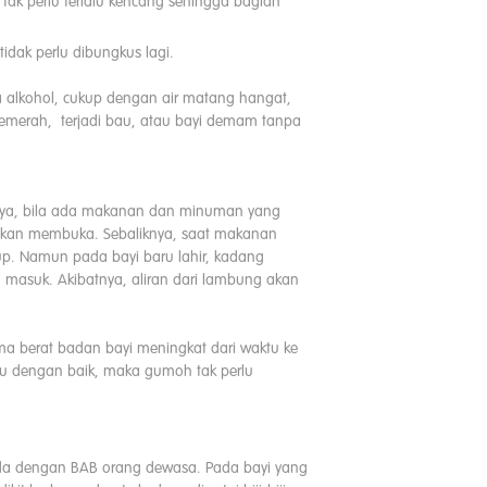
a tak perlu terlalu kencang sehingga bagian
tidak perlu dibungkus lagi.
 alkohol, cukup dengan air matang hangat,
memerah, terjadi bau, atau bayi demam tanpa
nya, bila ada makanan dan minuman yang
 akan membuka. Sebaliknya, saat makanan
up. Namun pada bayi baru lahir, kadang
g masuk. Akibatnya, aliran dari lambung akan
a berat badan bayi meningkat dari waktu ke
su dengan baik, maka gumoh tak perlu
eda dengan BAB orang dewasa. Pada bayi yang