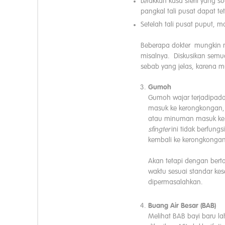
Letakkan kasa steril yang s
pangkal tali pusat dapat te
Setelah tali pusat puput, m
Beberapa dokter mungkin m
misalnya. Diskusikan semua
sebab yang jelas, karena mun
Gumoh
Gumoh wajar terjadipad
masuk ke kerongkongan
atau minuman masuk ke
sfingter
ini tidak berfun
kembali ke kerongkongan
Akan tetapi dengan bert
waktu sesuai standar ke
dipermasalahkan.
Buang Air Besar (BAB)
Melihat BAB bayi baru l