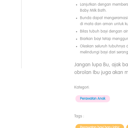
Lanjutkan dengan membersi
Baby Milk Bath.
Bunda dapat mengeramasi r
di mata dan aman untuk kul
Bilas tubuh bayi dengan ai
Biarkan bayi tetap menggu
Oleskan seluruh tubuhnya 
melindungi bayi dari sera
Jangan lupa Bu, ajak b
obrolan Ibu juga akan m
Kategori:
Perawatan Anak
Tags :
Perawatan bayi baru lahir