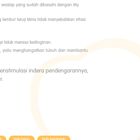
an waslap yang sudah dibasahi dengan My
ut teruji klinis tidak menyebabkan iritasi
 tidak merasa kedinginan.
nda, yaitu menghangatkan tubuh dan membantu
enstimulasi indera pendengarannya,
r.
i
bab hijau
bab berdarah