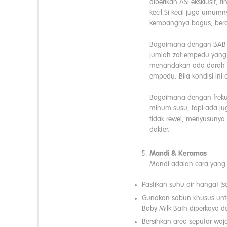
diberikan ASI eksklusif, t
kecil.Si kecil juga umum
kembangnya bagus, berat 
Bagaimana dengan BAB ba
jumlah zat empedu yang d
menandakan ada darah pa
empedu. Bila kondisi ini
Bagaimana dengan frekuen
minum susu, tapi ada jug
tidak rewel, menyusunya 
dokter.
Mandi & Keramas
Mandi adalah cara yang 
Pastikan suhu air hangat (s
Gunakan sabun khusus untuk
Baby Milk Bath diperkaya 
Bersihkan area seputar wa