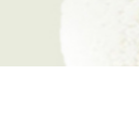
Khasiat 
1. Oleskan 
memerlukan p